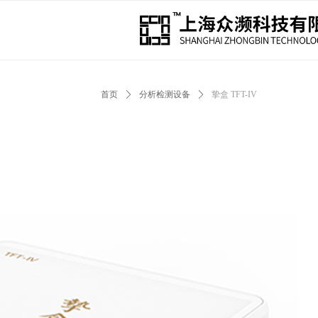
首页
ꄲ
分析检测设备
ꄲ
挚盒 TFT-IV