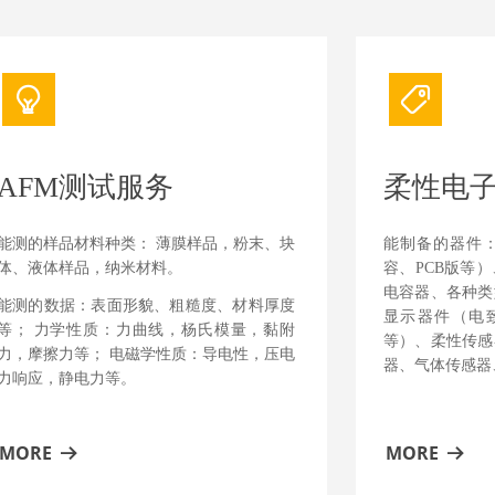
ꁙ
ꁰ
AFM测试服务
柔性电
能测的样品材料种类： 薄膜样品，粉末、块
能制备的器件
体、液体样品，纳米材料。
容、PCB版等
电容器、各种类
能测的数据：表面形貌、粗糙度、材料厚度
显示器件（电致
等； 力学性质：力曲线，杨氏模量，黏附
等）、柔性传感
力，摩擦力等； 电磁学性质：导电性，压电
器、气体传感器
力响应，静电力等。
MORE
MORE
뀠
뀠