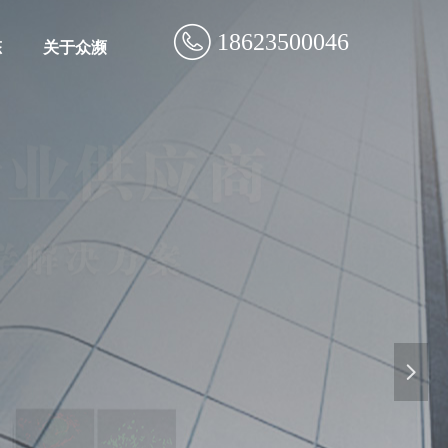
18623500046
态
关于众濒
넲