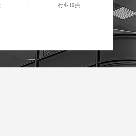
伙
行业10强