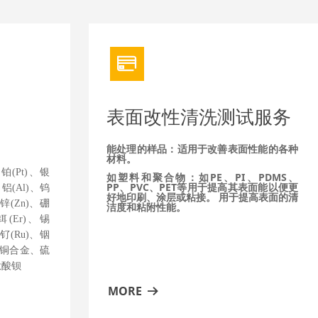
ꀔ
表面改性清洗测试服务
能处理的样品：适用于改善表面性能的各种
材料。
(Pt)、银
如塑料和聚合物：如PE、PI、PDMS、
PP、PVC、PET等用于提高其表面能以便更
、铝(Al)、钨
好地印刷、涂层或粘接。 用于提高表面的清
、锌(Zn)、硼
洁度和粘附性能。
铒(Er)、锡
、钌(Ru)、铟
、镍铜合金、硫
钛酸钡
MORE
뀠