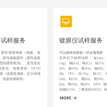
ꀖ
子试样服务
镀膜仪试样服务
：柔性逻辑电路（电极、电
可以物体表面镀一层金属薄膜，
）、柔性储能器件（柔性超级
支持以下材料试样： 金(Au)、铂
型的柔性电池）、柔性发光
(Ag)、铜(Cu)、铬(Cr)、钛(Ti)
发光、电致变色、OLED
(W)、镍(Ni)、铁(Fe)、铋(Bi)
器（温度传感器、压力传感
(B)、ITO、钽(Ta)、钒(V)、
、湿度传感器等）
(Sn)、硅(Si)、铟(In)、钯(Pd)
(In)、碲(Te)、锆(Zr)、AZO
化铜(CUS)、二氧化硅(SiO2)、
MORE
뀠