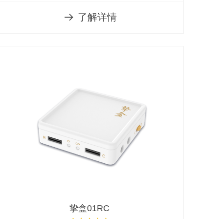
了解详情
뀠
挚盒01RC